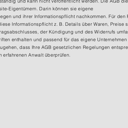
ollständig und kann nicht veröffentlicht werden. Die AGB di
ite-Eigentümern. Darin können sie eigene
egen und ihrer Informationspflicht nachkommen. Für den 
ese Informationspflicht z. B. Details über Waren, Preise 
ragsabschlusses, der Kündigung und des Widerrufs umfa
ften enthalten und passend für das eigene Unternehmen
rzugehen, dass Ihre AGB gesetzlichen Regelungen entspr
m erfahrenen Anwalt überprüfen.
Tel.: +41 26 493 04 24