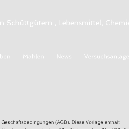
n Schüttgütern , Lebensmittel, Che
eben
Mahlen
News
Versuchsanlag
n Geschäftsbedingungen (AGB). Diese Vorlage enthält