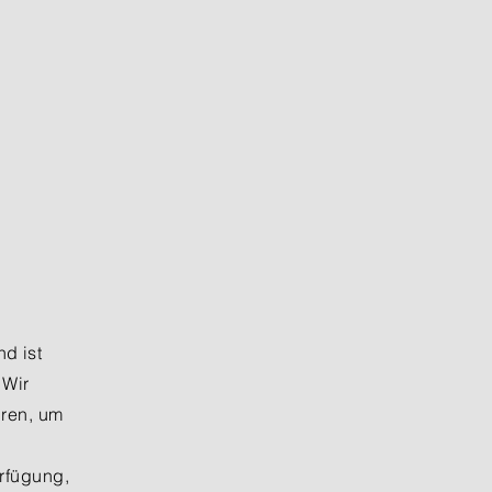
d ist
 Wir
hren, um
rfügung,