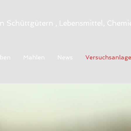
n Schüttgütern , Lebensmittel, Che
eben
Mahlen
News
Versuchsanlag