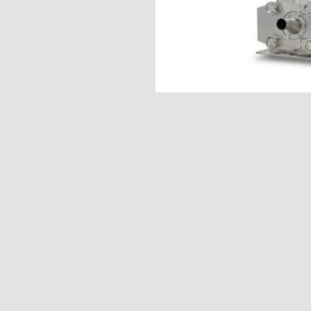
Tel.: +41 26 493 04 24
ith ❤ by
studio5eight.ch