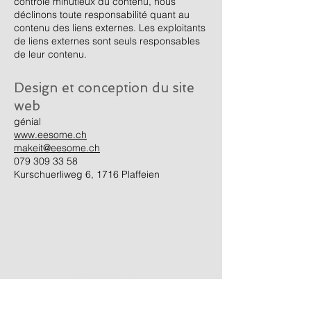
contrôle minutieux du contenu, nous
déclinons toute responsabilité quant au
contenu des liens externes. Les exploitants
de liens externes sont seuls responsables
de leur contenu.
Design et conception du site
web
génial
www.eesome.ch
makeit@eesome.ch
079 309 33 58
Kurschuerliweg 6, 1716 Plaffeien
Adress:
Anutec GmbH
Duensstrasse 5
CH-3186 Düdingen