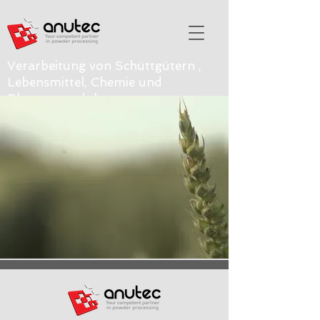
Verarbeitung von Schüttgütern ,
Lebensmittel, Chemie und
Pharmaprodukten