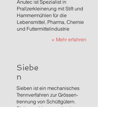
Anutec ist Spezialist in
Prallzerkleinerung mit Stift und
Hammermühlen für die
Lebensmittel, Pharma, Chemie
und Futtermittelindustrie
+ Mehr erfahren
Siebe
n
Sieben ist ein mechanisches
Trennverfahren zur Grössen-
trennung von Schüttgütern.
Siebmaschinen werden in
Prozessen mit völlig unter-
schiedlichen
Produktparameter und
Zielsetzungen eingesetzt. In